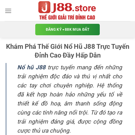
Bỏ
qua
nội
dung
ĐĂNG KÝ +88K MUA ĐẤT
Khám Phá Thế Giới Nổ Hũ J88 Trực Tuyến
Đỉnh Cao Đầy Hấp Dẫn
Nổ hũ J88
trực tuyến mang đến những
trải nghiệm độc đáo và thú vị nhất cho
các tay chơi chuyên nghiệp. Hệ thống
đã kết hợp hoàn hảo những yếu tố về
thiết kế đồ hoạ, âm thanh sống động
cùng các tính năng nổi trội. Từ đó tạo ra
trải nghiệm đáng giá, được cộng đồng
cược thủ ưa chuộng.