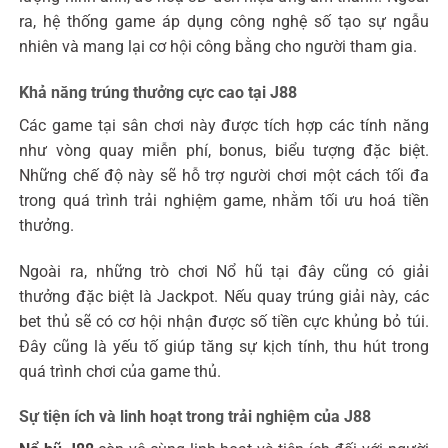
ra, hệ thống game áp dụng công nghệ số tạo sự ngẫu
nhiên và mang lại cơ hội công bằng cho người tham gia.
Khả năng trúng thưởng cực cao tại J88
Các game tại sân chơi này được tích hợp các tính năng
như vòng quay miễn phí, bonus, biểu tượng đặc biệt.
Những chế độ này sẽ hỗ trợ người chơi một cách tối đa
trong quá trình trải nghiệm game, nhằm tối ưu hoá tiền
thưởng.
Ngoài ra, những trò chơi Nổ hũ tại đây cũng có giải
thưởng đặc biệt là Jackpot. Nếu quay trúng giải này, các
bet thủ sẽ có cơ hội nhận được số tiền cực khủng bỏ túi.
Đây cũng là yếu tố giúp tăng sự kịch tính, thu hút trong
quá trình chơi của game thủ.
Sự tiện ích và linh hoạt trong trải nghiệm của J88