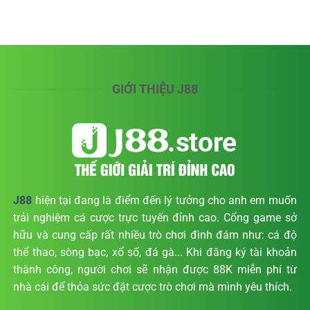
GIỚI THIỆU J88
J88
hiện tại đang là điểm đến lý tưởng cho anh em muốn
trải nghiệm cá cược trực tuyến đỉnh cao. Cổng game sở
hữu và cung cấp rất nhiều trò chơi đình đám như: cá độ
thể thao, sòng bạc, xổ số, đá gà... Khi đăng ký tài khoản
thành công, người chơi sẽ nhận được 88K miễn phí từ
nhà cái để thỏa sức đặt cược trò chơi mà mình yêu thích.