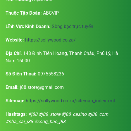
Thuộc Tập Đoàn:
ABCVIP
Lĩnh Vực Kinh Doanh:
Sòng bạc trực tuyến
Website:
https://sollywood.co.za/
Địa Chỉ:
148 Đinh Tiên Hoàng, Thanh Châu, Phủ Lý, Hà
Nam 16000
Số Điện Thoại:
0975558236
Email:
j88.store@gmail.com
Sitemap:
https://sollywood.co.za/sitemap_index.xml
Hashtags:
#j88 #j88_store #j88_casino #j88_com
#nha_cai_j88 #song_bac_j88