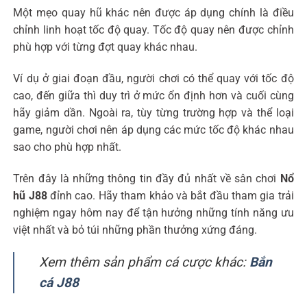
Một mẹo quay hũ khác nên được áp dụng chính là điều
chỉnh linh hoạt tốc độ quay. Tốc độ quay nên được chỉnh
phù hợp với từng đợt quay khác nhau.
Ví dụ ở giai đoạn đầu, người chơi có thể quay với tốc độ
cao, đến giữa thì duy trì ở mức ổn định hơn và cuối cùng
hãy giảm dần. Ngoài ra, tùy từng trường hợp và thể loại
game, người chơi nên áp dụng các mức tốc độ khác nhau
sao cho phù hợp nhất.
Trên đây là những thông tin đầy đủ nhất về sân chơi
Nổ
hũ J88
đỉnh cao. Hãy tham khảo và bắt đầu tham gia trải
nghiệm ngay hôm nay để tận hưởng những tính năng ưu
việt nhất và bỏ túi những phần thưởng xứng đáng.
Xem thêm sản phẩm cá cược khác:
Bắn
cá J88