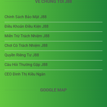
VỀ CHÚNG TÔI J88
Chính Sách Bảo Mật J88
Điều Khoản Điều Kiện J88
Miễn Trừ Trách Nhiệm J88
Chơi Có Trách Nhiệm J88
Quyền Riêng Tư J88
Câu Hỏi Thường Gặp J88
CEO Đinh Thị Kiều Ngân
GOOGLE MAP